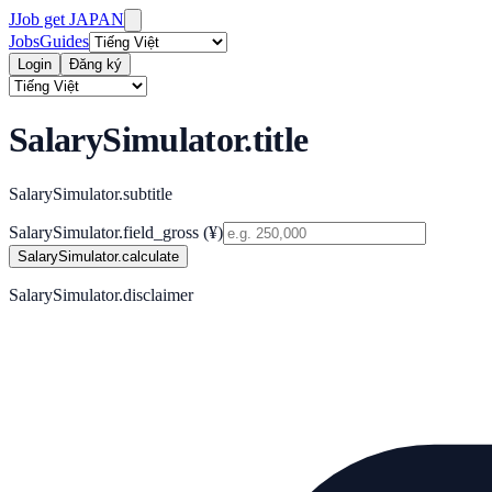
J
Job get JAPAN
Jobs
Guides
Login
Đăng ký
SalarySimulator.title
SalarySimulator.subtitle
SalarySimulator.field_gross
(¥)
SalarySimulator.calculate
SalarySimulator.disclaimer