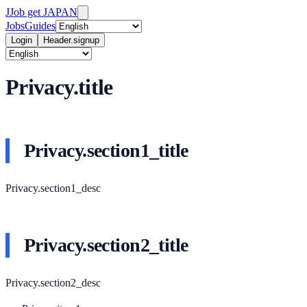
J
Job get JAPAN
Jobs
Guides
Login
Header.signup
Privacy.title
Privacy.section1_title
Privacy.section1_desc
Privacy.section2_title
Privacy.section2_desc