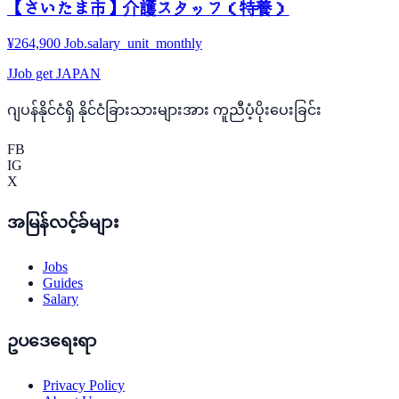
【さいたま市】介護スタッフ（特養）
¥264,900 Job.salary_unit_monthly
J
Job get JAPAN
ဂျပန်နိုင်ငံရှိ နိုင်ငံခြားသားများအား ကူညီပံ့ပိုးပေးခြင်း
FB
IG
X
အမြန်လင့်ခ်များ
Jobs
Guides
Salary
ဥပဒေရေးရာ
Privacy Policy