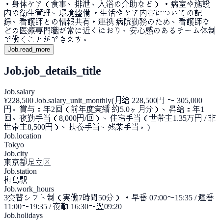
・身体ケア（食事、排泄、入浴の介助など） ・病室や施設
内の衛生管理、環境整備 ・生活やケア内容についての記
録、看護師との情報共有・連携 病院勤務のため、看護師な
どの医療専門職が常に近くにおり、安心感のあるチーム体制
で働くことができます。
Job.read_more
Job.job_details_title
Job.salary
¥228,500 Job.salary_unit_monthly
(
月給 228,500円 〜 305,000
円。賞与：年2回（前年度実績 約5.0ヶ月分）、昇給：年1
回。夜勤手当（8,000円/回）、住宅手当（世帯主1.35万円 / 非
世帯主8,500円）、扶養手当、残業手当。
)
Job.location
Tokyo
Job.city
東京都足立区
Job.station
梅島駅
Job.work_hours
3交替シフト制（実働7時間50分） ・早番 07:00〜15:35 / 遅番
11:00〜19:35 / 夜勤 16:30〜翌09:20
Job.holidays