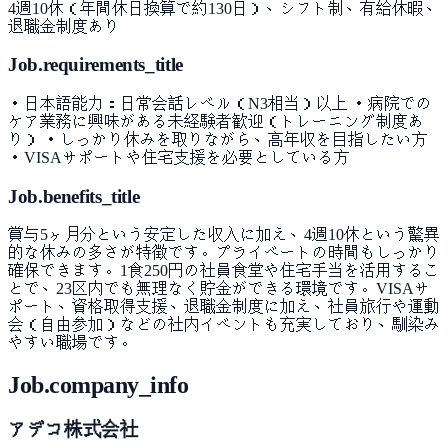
4週10休（年間休日換算で約130日）、シフト制、有給休暇、
退職金制度あり
Job.requirements_title
・日本語能力：日常会話レベル（N3相当）以上 ・病院での
ケア業務に興味がある未経験者歓迎（トレーニング制度あ
り） ・しっかり休みを取りながら、高年収を目指したい方
・VISAサポートや住宅支援を必要としている方
Job.benefits_title
賞与5ヶ月分という安定した収入に加え、4週10休という驚異
的な休みの多さが特徴です。プライベートの時間もしっかり
確保できます。1食250円の社員食堂や住宅手当を活用するこ
とで、23区内でも無理なく貯金ができる環境です。VISAサ
ポート、資格取得支援、退職金制度に加え、社員旅行や運動
会（自由参加）などの社内イベントも充実しており、馴染み
やすい職場です。
Job.company_info
アデコ株式会社