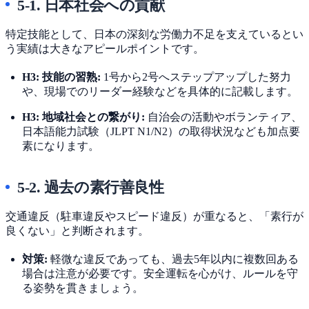
5-1. 日本社会への貢献
特定技能として、日本の深刻な労働力不足を支えているとい
う実績は大きなアピールポイントです。
H3: 技能の習熟:
1号から2号へステップアップした努力
や、現場でのリーダー経験などを具体的に記載します。
H3: 地域社会との繋がり:
自治会の活動やボランティア、
日本語能力試験（JLPT N1/N2）の取得状況なども加点要
素になります。
5-2. 過去の素行善良性
交通違反（駐車違反やスピード違反）が重なると、「素行が
良くない」と判断されます。
対策:
軽微な違反であっても、過去5年以内に複数回ある
場合は注意が必要です。安全運転を心がけ、ルールを守
る姿勢を貫きましょう。