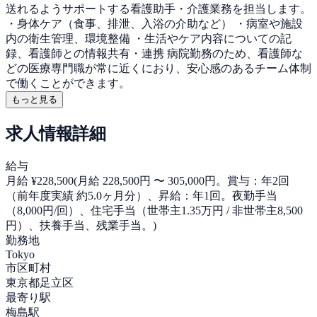
送れるようサポートする看護助手・介護業務を担当します。
・身体ケア（食事、排泄、入浴の介助など） ・病室や施設
内の衛生管理、環境整備 ・生活やケア内容についての記
録、看護師との情報共有・連携 病院勤務のため、看護師な
どの医療専門職が常に近くにおり、安心感のあるチーム体制
で働くことができます。
もっと見る
求人情報詳細
給与
月給 ¥228,500
(
月給 228,500円 〜 305,000円。賞与：年2回
（前年度実績 約5.0ヶ月分）、昇給：年1回。夜勤手当
（8,000円/回）、住宅手当（世帯主1.35万円 / 非世帯主8,500
円）、扶養手当、残業手当。
)
勤務地
Tokyo
市区町村
東京都足立区
最寄り駅
梅島駅