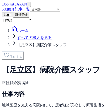
J
Job get JAPAN
Job紹介
記事一覧
Login
新規登録
ホーム
すべての求人を見る
【足立区】病院介護スタッフ
保存する
【足立区】病院介護スタッフ
正社員
介護
福祉
仕事内容
地域医療を支える病院内にて、患者様が安心して療養生活を