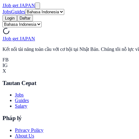
J
Job get JAPAN
Jobs
Guides
Login
Daftar
J
Job get JAPAN
Kết nối tài năng toàn cầu với cơ hội tại Nhật Bản. Chúng tôi nỗ lực v
FB
IG
X
Tautan Cepat
Jobs
Guides
Salary
Pháp lý
Privacy Policy
About Us